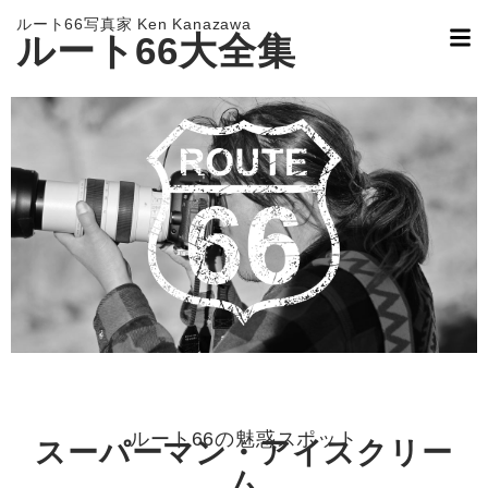
ルート66写真家 Ken Kanazawa
ルート66大全集
ルート66の魅惑スポット
スーパーマン・アイスクリー
ム