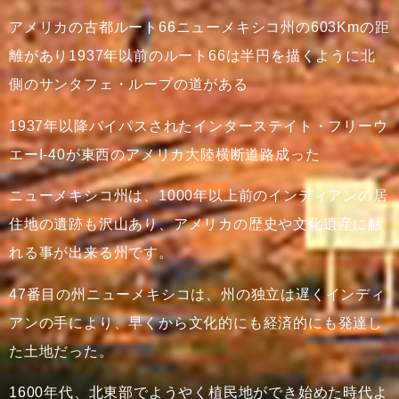
アメリカの古都ルート66ニューメキシコ州の603Kmの距
離があり1937年以前のルート66は半円を描くように北
側のサンタフェ・ループの道がある
1937年以降バイパスされたインターステイト・フリーウ
エーI-40が東西のアメリカ大陸横断道路成った
ニューメキシコ州は、1000年以上前のインディアンの居
住地の遺跡も沢山あり、アメリカの歴史や文化遺産に触
れる事が出来る州です。
47番目の州ニューメキシコは、州の独立は遅くインディ
アンの手により、早くから文化的にも経済的にも発達し
た土地だった。
1600年代、北東部でようやく植民地ができ始めた時代よ