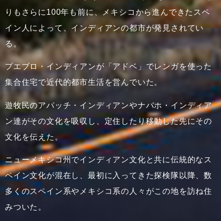
りもさらに100年も前に、メキシコから進んできたスペ
イン人によって、インディアンの都市が発見されてい
る。
プエブロ・インディアンが「アドベ」でレンガを使った
集合住宅で近代的都市生活を営んでいた。
遊牧民のアパッチ・インディアンやナバホ・インディア
ン達がその文化を吸収し、定住したり移動した先にその
文化を伝えた。
ニューメキシコ州でインディアン文化と共に伝統的なス
ペイン文化が混在し、最初に入ってきた探検隊以降、数
多くのスペイン系やメキシコ系の人々がこの地を訪ね住
みついた。