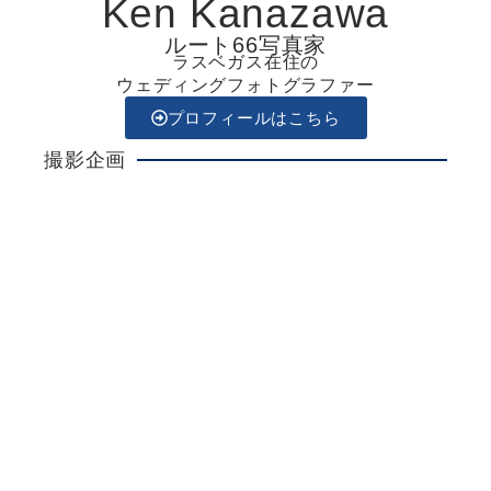
Ken Kanazawa
ルート66写真家
ラスベガス在住の
ウェディングフォトグラファー
プロフィールはこちら
撮影企画
Ken Kanazawa
ラスベガスウエディング
詳しく見る