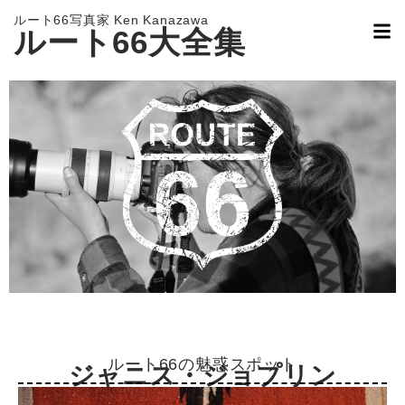
ルート66写真家 Ken Kanazawa
ルート66大全集
ルート66の魅惑スポット
ジャニス・ジョプリン