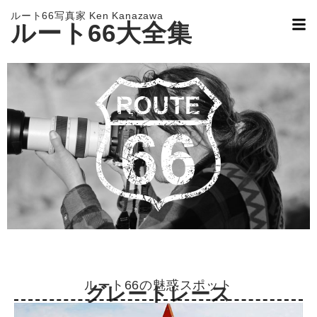
ルート66写真家 Ken Kanazawa
ルート66大全集
ルート66の魅惑スポット
グレートレース