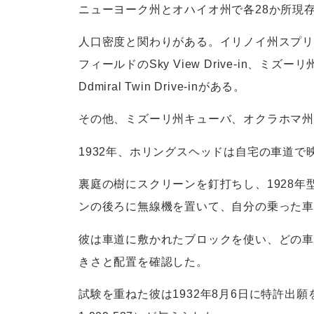
ニューヨーク州とオハイオ州で各28か所現
人口密度と関わりがある。イリノイ州スプリングフ
フィールドのSky View Drive-in、ミズー
Ddmiral Twin Drive-inがある。
その他、ミズーリ州キューバ、オクラホマ
1932年、ホリングスヘッドは自宅の車道
裏庭の樹にスクリーンを釘打ちし、1928
ンの後ろに無線機を置いて、自分の乗った
彼は車道に敷かれたブロックを使い、どの車
きさと配置を確認した。
試験を重ねた彼は1932年8月6日に特許出願を行い