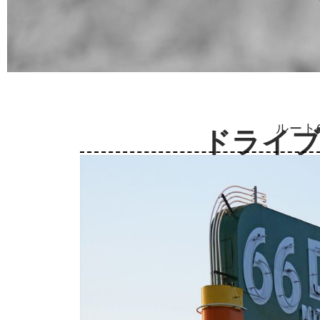
ルート
ドライ