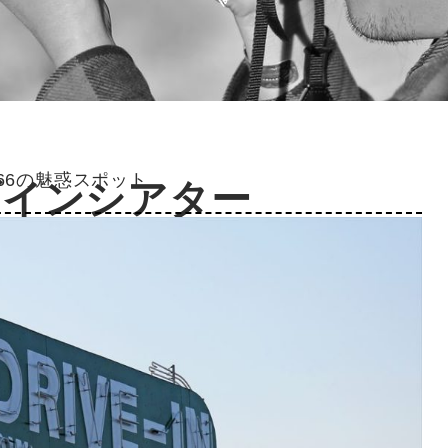
66の魅惑スポット
ブインシアター