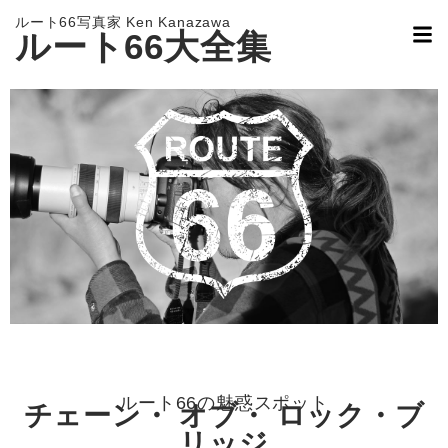
ルート66写真家 Ken Kanazawa
ルート66大全集
ルート66の魅惑スポット
チェーン・ オブ・ ロック・ブ
リッジ