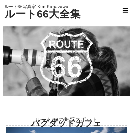
ルート66写真家 Ken Kanazawa
ルート66大全集
ルート66の魅惑スポット
バグダッドカフェ